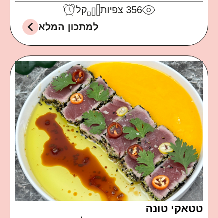
356
צפיות
קל
למתכון המלא
טטאקי טונה