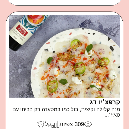
קרפצ׳יו דג
מנה קלילה וקיצית, בול כמו במסעדה רק בבית! עם
טאץ׳...
309
צפיות
קל