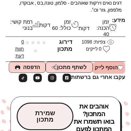
דגים נאים וירקות שאוהבים - סלמון, טונה,בס , אבוקדו,
מלפפון, גזר וכו׳.
מידע:
זמן
זמן
רמת קושי:
דקות
הכנה:
כולל: 60
בנוני
דקות
40
דירוג
צפיות:
1098
★
★
★
★
0
מתכון
0
לייקים
חוות
★
דעת
הדפסה
לשתף מתכון
הוסף לייק
עקבו אחרי גם ברשתות
אוהבים את
שמירת
המתכון?
מתכון
בואו תשמרו את
המתכון לפעם