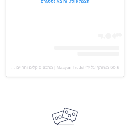
הצגת פוסט זה באינסטגרם
פוסט משותף על ידי ‏‎Maayan Trudel | מתכונים קלים והחיים עצמם‎‏ (@‏‎maayan.shtrudel‎‏)