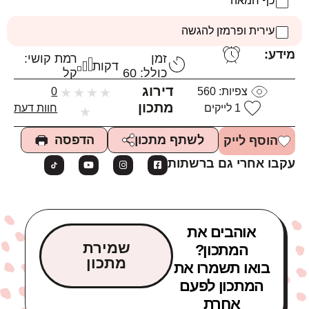
כף חמאה
עירית ופרמזן להגשה
מידע:
זמן
רמת קושי:
דקות
כולל: 60
קל
דירוג
צפיות:
560
★
★
★
★
0
מתכון
1
לייקים
חוות דעת
★
הדפסה
לשתף מתכון
הוסף לייק
עקבו אחרי גם ברשתות
אוהבים את
שמירת
המתכון?
מתכון
בואו תשמרו את
המתכון לפעם
אחרת