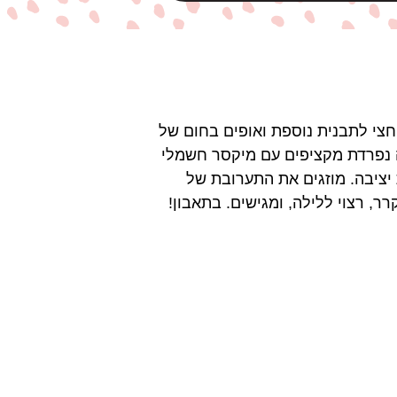
רורית את החמאה, קמח וסוכר. מעבירים חצי לתבנית קפיץ בקוטר 26 ס״מ וחצי לתבנית נוספת ואופים בחום של
רה נפרדת מקציפים עם מיקסר חשמלי
יציבה. מוזגים את התערובת של
, רצוי ללילה, ומגישים. בתאבון!