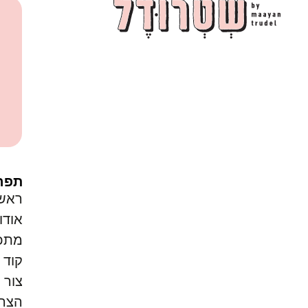
תפר
ראש
אודו
מתכו
קוד ק
צור 
הצהר