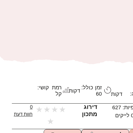
זמן כולל:
רמת קושי:
דקות
:
60
קל
דקות
דירוג
יות:
627
0
★
★
★
★
מתכון
חוות דעת
לייקים
★