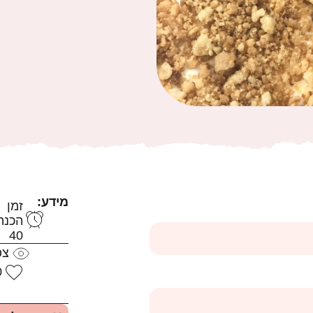
מידע:
זמן
הכנה
40
צפ
0