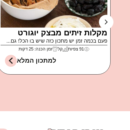
ה
קוביות בייגל
קבלו מתכון חלום לאירוח או סתם לארוחת ערב
או לקופסאות...
לה
141
צפיות
קל
זמן הכנה: 15 דקות
למתכון המלא