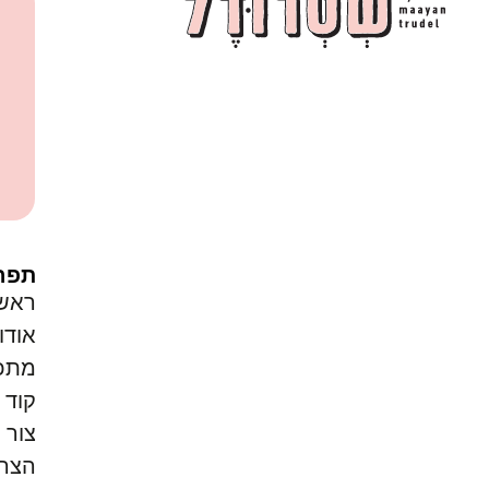
תפר
ראש
אודו
מתכו
קוד ק
צור 
הצהר