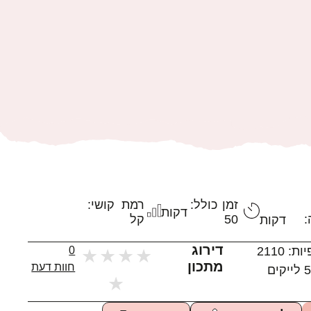
זמן כולל:
רמת קושי:
דקות
:
50
קל
דקות
דירוג
יות:
2110
0
★
★
★
★
מתכון
חוות דעת
5
לייקים
★