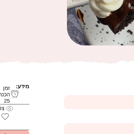
מידע:
זמן
הכנה
25
צפ