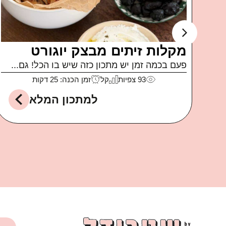
ה
קוביות בייגל
קבלו מתכון חלום לאירוח או סתם לארוחת ערב
או לקופסאות...
לה
141
צפיות
קל
זמן הכנה: 15 דקות
למתכון המלא