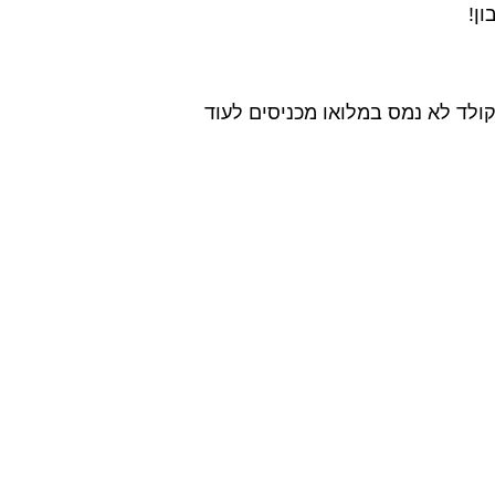
ת מתוקה כ-60 שניות ומערבבים. אם השוקולד לא נמס במלואו מכניסים לעוד