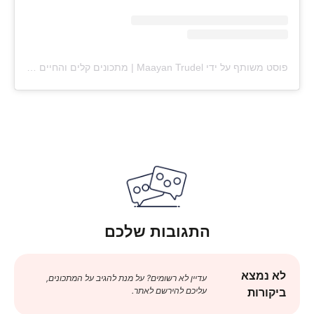
פוסט משותף על ידי ‏‎Maayan Trudel | מתכונים קלים והחיים עצמם‎‏ (@‏‎maayan.shtrudel‎‏)
התגובות שלכם
לא נמצא
עדיין לא רשומים? על מנת להגיב על המתכונים,
עליכם להירשם לאתר.
ביקורות