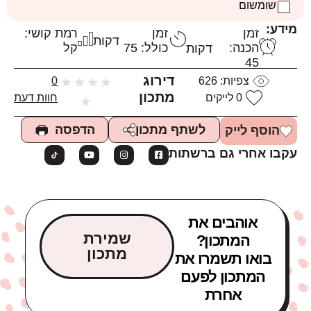
שומשום
מידע:
זמן
זמן
רמת קושי:
דקות
הכנה:
כולל: 75
קל
דקות
45
דירוג
צפיות:
626
★
★
★
★
0
מתכון
0
לייקים
חוות דעת
★
הדפסה
לשתף מתכון
הוסף לייק
עקבו אחרי גם ברשתות
אוהבים את
שמירת
המתכון?
מתכון
בואו תשמרו את
המתכון לפעם
אחרת