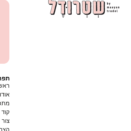
תפר
ראש
אודו
מתכו
קוד ק
צור 
הצהר