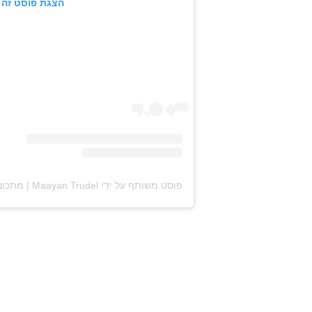
הצגת פוסט זה 
פוסט משותף על ידי ‏‎Maayan Trudel | מתכונים קלים והחיים עצמם‎‏ (@‏‎maayan.shtrudel‎‏)