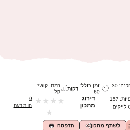
נה: 30
זמן כולל:
רמת קושי:
דקות
60
קל
דירוג
יות:
157
0
★
★
★
★
מתכון
חוות דעת
לייקים
★
הדפסה
לשתף מתכון