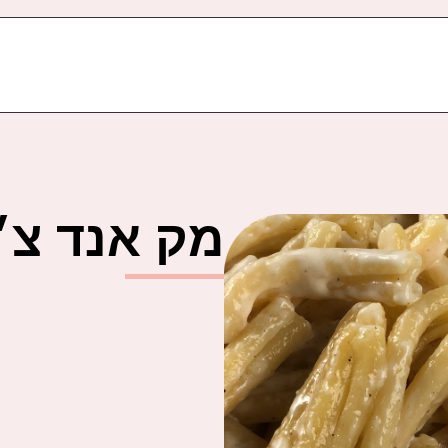
מק אנד צ׳י