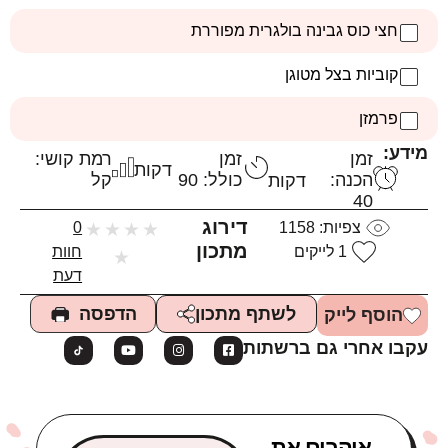
חצי כוס גבינה בולגרית מפוררת
קוביות בצל מטוגן
פרמזן
מידע:
זמן
זמן
רמת קושי:
דקות
הכנה:
כולל: 90
קל
דקות
40
דירוג
צפיות:
1158
★
★
★
★
0
מתכון
1
לייקים
חוות
★
דעת
הדפסה
לשתף מתכון
הוסף לייק
עקבו אחרי גם ברשתות
אוהבים את