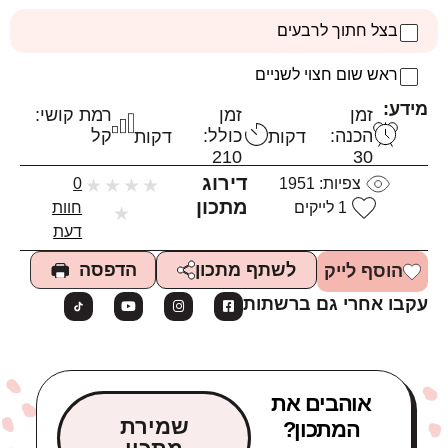
בצל חתוך לרבעים
ראש שום חצוי לשניים
מידע:
זמן
זמן
רמת קושי:
הכנה:
כולל:
קל
דקות
דקות
210
30
דירוג
צפיות:
1951
★
★
★
★
0
מתכון
1
לייקים
חוות
★
דעת
הדפסה
לשתף מתכון
הוסף לייק
עקבו אחרי גם ברשתות
אוהבים את
שמירת
המתכון?