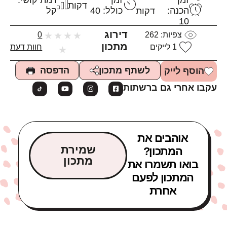
זמן
זמן
רמת קושי:
דקות
הכנה:
כולל: 40
קל
דקות
10
דירוג
צפיות:
262
★
★
★
★
0
מתכון
1
לייקים
חוות דעת
★
הדפסה
לשתף מתכון
הוסף לייק
עקבו אחרי גם ברשתות
אוהבים את
שמירת
המתכון?
מתכון
בואו תשמרו את
המתכון לפעם
אחרת