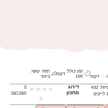
זמן כולל:
רמת קושי:
דקות
:
100
בינוני
דקות
דירוג
יות:
432
0
★
★
★
★
מתכון
חוות דעת
לייקים
★