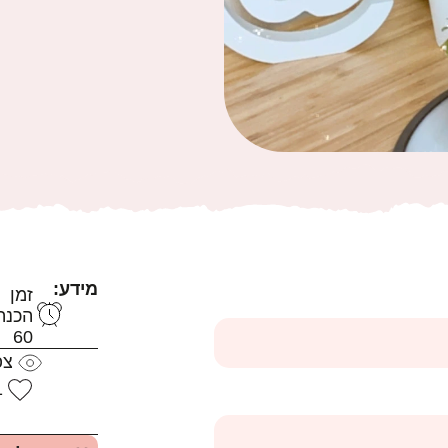
מידע:
זמן
הכנה
60
צפ
1