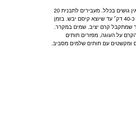
מערבבים קמח, סוכר ואבקת אפיה. מוסיפים שמן, ביצים, תמצית וניל ומיץ תפוזים ומערבבים עד שאין גושים בכלל. מעבירים לתבנית 20
ס״מ משומנת ומצופה בסוכר וניל (כמו שרואים בסרטון) ואופים בתנור שחומם מראש ל-170 מעלות כ-40 דק׳ עד שיוצא קיסם יבש. בזמן
ד שמתקבל קרם יציב. שמים במקרר.
קרם על העוגה, מפזרים תותים
ים ומקשטים עם תותים שלמים מסביב.