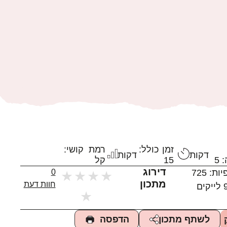
זמן כולל:
רמת קושי:
דקות
דקות
 5
15
קל
דירוג
יות:
725
0
★
★
★
★
מתכון
חוות דעת
לייקים
★
הדפסה
לשתף מתכון