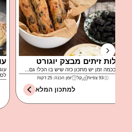
ה
קוביות בייגל
קבלו מתכון חלום לאירוח או סתם לארוחת ערב
או לקופסאות...
לה
141
צפיות
קל
זמן הכנה: 15 דקות
למתכון המלא