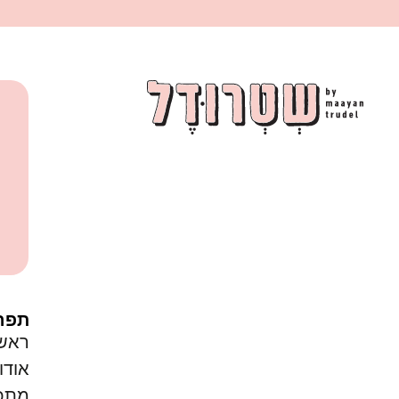
תפר
ראש
אודו
מתכו