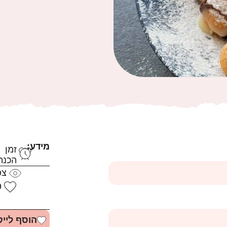
מידע:
זמן
הכנה:
צפ
9
הוסף לייק