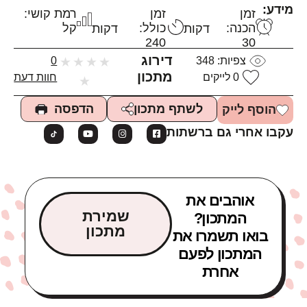
מידע:
זמן
זמן
רמת קושי:
הכנה:
כולל:
קל
דקות
דקות
240
30
דירוג
צפיות:
348
★
★
★
★
0
מתכון
0
לייקים
חוות דעת
★
הדפסה
לשתף מתכון
הוסף לייק
עקבו אחרי גם ברשתות
אוהבים את
שמירת
המתכון?
מתכון
בואו תשמרו את
המתכון לפעם
אחרת