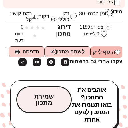
ג׳לי תות
מידע:
זמן הכנה: 30
זמן
רמת קושי:
דקות
כולל: 90
קל
דירוג
צפיות:
1189
★
★
★
★
0
מתכון
0
לייקים
חוות
★
דעת
הדפסה
לשתף מתכון
הוסף לייק
עקבו אחרי גם ברשתות
אוהבים את
שמירת
המתכון?
מתכון
בואו תשמרו את
המתכון לפעם
אחרת