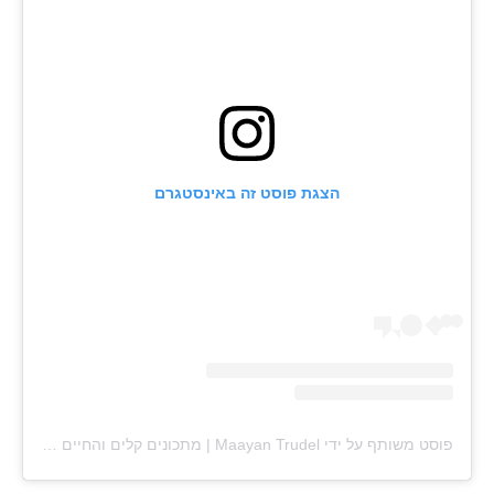
הצגת פוסט זה באינסטגרם
פוסט משותף על ידי ‏‎Maayan Trudel | מתכונים קלים והחיים עצמם‎‏ (@‏‎maayan.shtrudel‎‏)