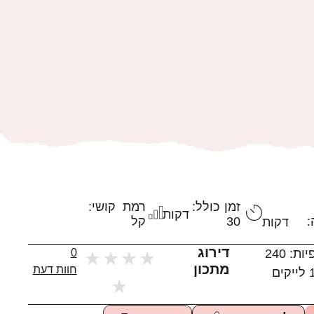
זמן כולל:
רמת קושי:
דקות
:
30
קל
דקות
דירוג
יות:
240
0
★
★
★
★
מתכון
חוות דעת
לייקים
★