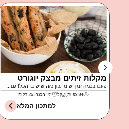
ה
קוביות בייגל
קבלו מתכון חלום לאירוח או סתם לארוחת ערב
או לקופסאות...
לה
141
צפיות
קל
זמן הכנה: 15 דקות
למתכון המלא