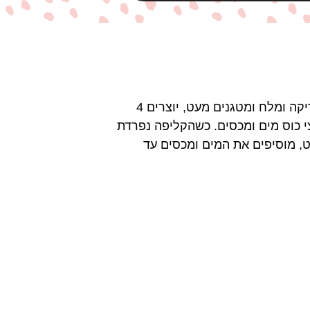
מטגנים בצל קצוץ בשמן זית. חותכים את הנקניקיות ל״ספגטי״ ומוסיפים לטיגון קצר. מוסיפים פפריקה ומלח ומטגנים מעט, יוצרים 4
צי כוס מים ומכסים. כשהקליפה נפרדת
, מוסיפים את המים ומכסים עד