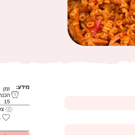
מידע:
זמן
הכנה
15
צפ
1