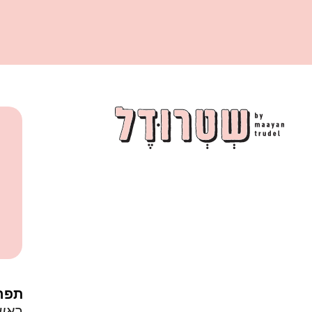
תפר
ראש