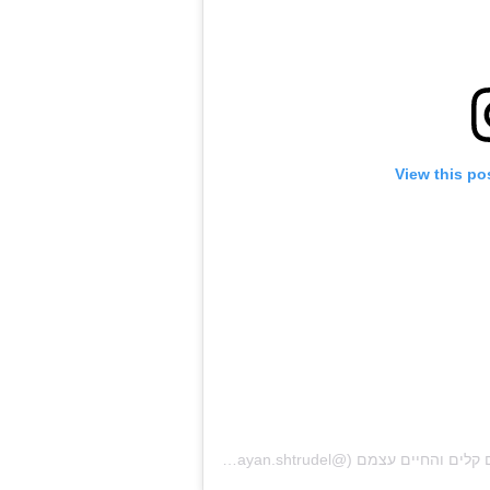
View this po
A post shared by Maayan Trudel | מתכונים קלים והחיים עצמם (@maayan.shtrudel)