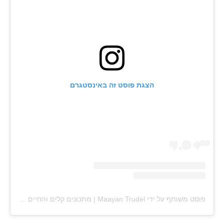
הצגת פוסט זה באינסטגרם
פוסט משותף על ידי ‏‎Maayan Trudel | מתכונים קלים והחיים עצמם‎‏ (@‏‎maayan.shtrudel‎‏)