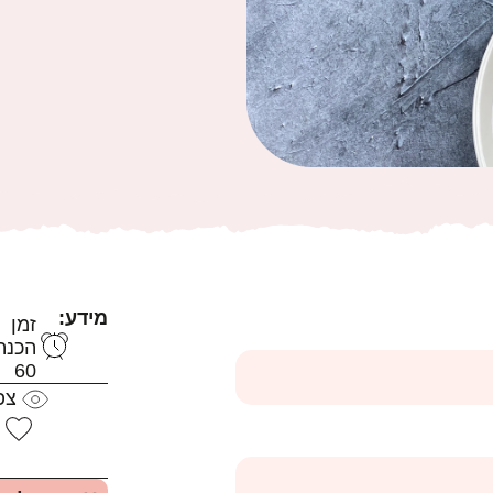
מידע:
זמן
הכנה
60
צפ