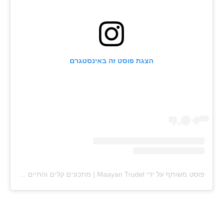
הצגת פוסט זה באינסטגרם
פוסט משותף על ידי ‏‎Maayan Trudel | מתכונים קלים והחיים עצמם‎‏ (@‏‎maayan.shtrudel‎‏)