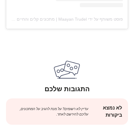
פוסט משותף על ידי ‏‎Maayan Trudel | מתכונים קלים והחיים עצמם‎‏ (@‏‎maayan.shtrudel‎‏)
התגובות שלכם
לא נמצא
עדיין לא רשומים? על מנת להגיב על המתכונים,
עליכם להירשם לאתר.
ביקורות