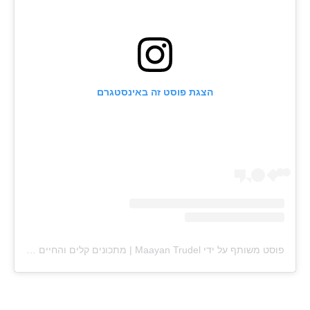
הצגת פוסט זה באינסטגרם
פוסט משותף על ידי ‏‎Maayan Trudel | מתכונים קלים והחיים עצמם‎‏ (@‏‎maayan.shtrudel‎‏)