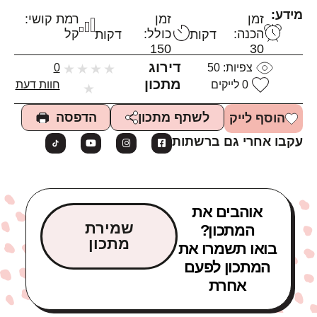
מידע:
זמן
זמן
רמת קושי:
הכנה:
כולל:
קל
דקות
דקות
150
30
דירוג
צפיות:
50
★
★
★
★
0
מתכון
0
לייקים
חוות דעת
★
הדפסה
לשתף מתכון
הוסף לייק
עקבו אחרי גם ברשתות
אוהבים את
שמירת
המתכון?
מתכון
בואו תשמרו את
המתכון לפעם
אחרת