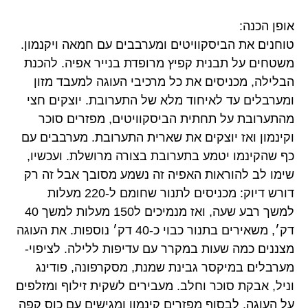
אופן הכנה:
טוחנים את הביסקוויטים ומערבבים עם חמאה ויקנמון.
משטחים על תבנית קפיץ מרופדת בנייר אפיה. להכנת
הבלילה, מכניסים את כל מרכיבי העוגה למעבד מזון
ומערבלים עד לאיחוד מלא של התערובת. יוצקים חצי
מהתערובת על תחתית הביסקוויטים, מפזרים סוכר
וקינמון ואז יוצקים את שארית התערובת. מערבבים עם
כף שהקינמו יטמע בתערובת בצורה מרושלת. ועכשיו,
שימו לב להוראות האפיה זה נשמע מסובך אבל זה רק
דורש דיוק: מכניסים לתנור שחומם ל-220 מעלות
למשך רבע שעה, ואז מנמיכים ל150 מעלות למשך 40
דק׳, משאירים בתנור כבוי כ-40 דק׳ נוספות. את העוגה
מצננים כמה שעות במקרר עם עדיפות ללילה. לציפוי-
מערבלים במיקסר גבינת שמנת, מסקרפונה, פודינג
וניל, אבקת סוכר וחלב. מעבירים לשקית זילוף ומזלפים
על העוגה. לבסוף מפזרים קינמון ומגישים עם כוס קפה