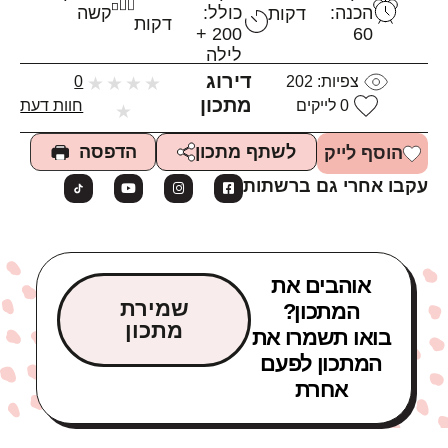
הכנה:
כולל:
קשה
דקות
דקות
200 +
60
לילה
דירוג
צפיות:
202
★
★
★
★
0
מתכון
0
לייקים
חוות דעת
★
הדפסה
לשתף מתכון
הוסף לייק
עקבו אחרי גם ברשתות
אוהבים את
שמירת
המתכון?
מתכון
בואו תשמרו את
המתכון לפעם
אחרת