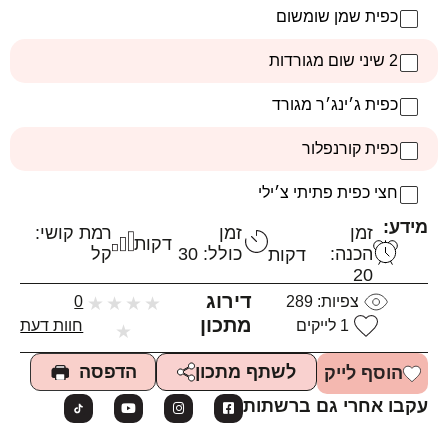
כפית שמן שומשום
2 שיני שום מגורדות
כפית ג׳ינג׳ר מגורד
כפית קורנפלור
חצי כפית פתיתי צ׳ילי
מידע:
זמן
זמן
רמת קושי:
דקות
הכנה:
כולל: 30
קל
דקות
20
דירוג
צפיות:
289
★
★
★
★
0
מתכון
1
לייקים
חוות דעת
★
הדפסה
לשתף מתכון
הוסף לייק
עקבו אחרי גם ברשתות