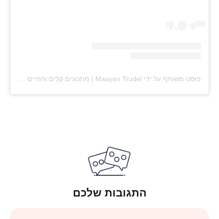
פוסט משותף על ידי ‏‎Maayan Trudel | מתכונים קלים והחיים עצמם‎‏ (@‏‎maayan.shtrudel‎‏)
התגובות שלכם