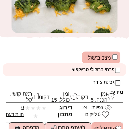
מצב בישול
פרחי ברוקולי טרי/קפוא
גבינת צ׳דר
מידע:
זמן
זמן
רמת קושי:
דקות
דקות
הכנה: 5
כולל: 15
קל
דירוג
צפיות:
241
★
★
★
★
0
מתכון
0
לייקים
חוות דעת
★
הדפסה
לשתף מתכון
הוסף לייק