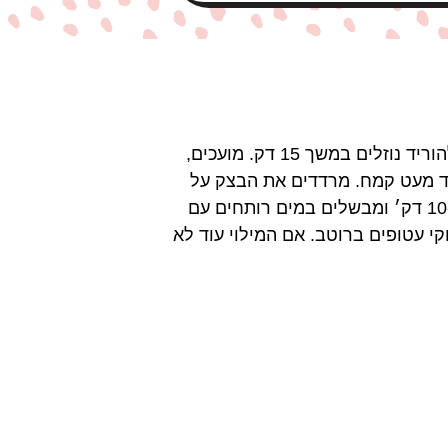
מבשלים את תפוחי האדמה עד לריכוך, לשים לב לא לבשל יותר מדי. שמים במסננת ונותנים להם להוריד נוזלים במשך 15 דק. מועכים,
ד מעט קמח. מרדדים את הבצק על
משטח מקומח וקורצים עיגולים. ממלאים כל עיגול במילוי ומגלגלים לכדור. נותנים לכדורים לנוח כ-10 דק׳ ומבשלים במים רותחים עם
י עטופים ברוטב. אם המילוי עוד לא