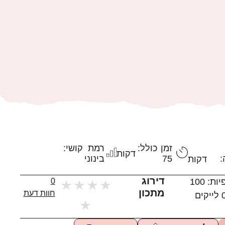
זמן כולל:
רמת קושי:
דקות
:
75
בינוני
דקות
דירוג
יות:
100
0
★
★
★
★
מתכון
חוות דעת
לייקים
★