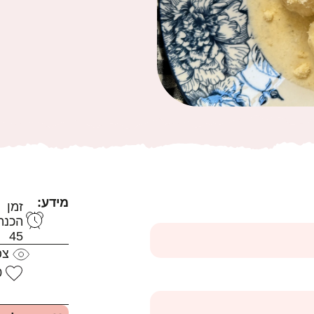
מידע:
זמן
הכנה
45
צפ
0