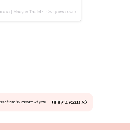
פוסט משותף על ידי ‏‎Maayan Trudel | מתכונים קלים והחיים עצמם‎‏ (@‏‎maayan.shtrudel‎‏)
לא נמצא ביקורות
עדיין לא רשומים? על מנת להגיב