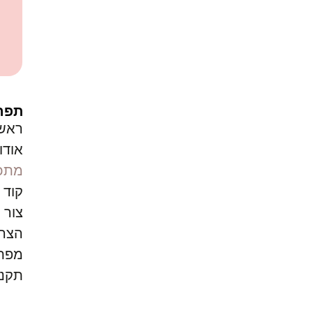
תפר
ראש
אודו
מתכו
קוד ק
צור 
הצהר
מפת
תקנו