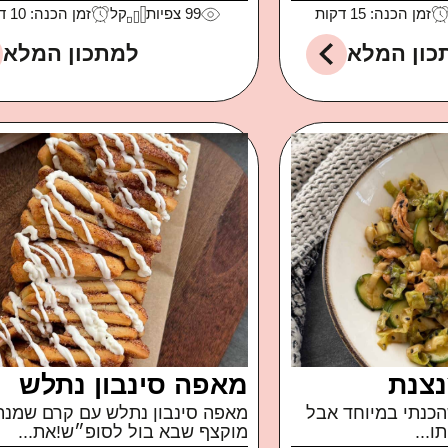
זמן הכנה: 15 דקות
99
צפיות
קל
זמן הכנה: 10 דקות
כון המלא
למתכון המלא
נצנת
מאפה סינבון נתלש
כנתי במיוחד אבל
מאפה סינבון נתלש עם קרם שמנת
ו...
מוקצף שבא בול לסופ״ש!את...