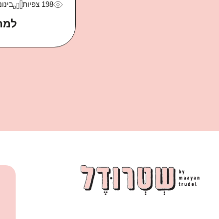
198
צפיות
בינונ
למת