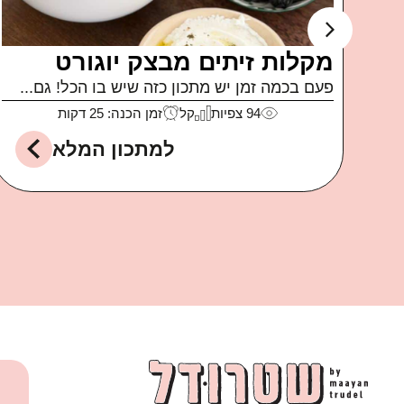
ה
קוביות בייגל
קבלו מתכון חלום לאירוח או סתם לארוחת ערב
או לקופסאות...
לה
142
צפיות
קל
זמן הכנה: 15 דקות
למתכון המלא