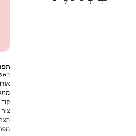
תפר
ראש
אודו
מתכו
קוד ק
צור 
הצהר
מפת