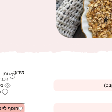
מידע:
זמן
הכנה:
צפ
0
הוסף לייק