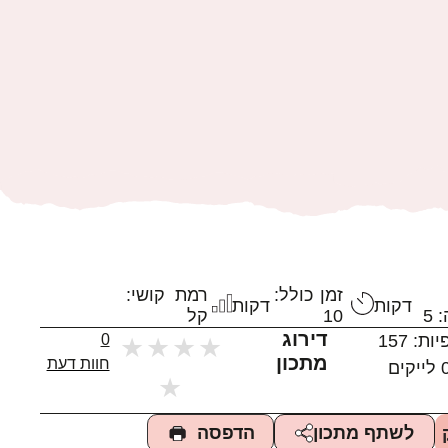
זמן כולל:
רמת קושי:
דקות
דקות
 5
10
קל
דירוג
יות:
157
0
★
★
★
★
מתכון
חוות דעת
לייקים
★
הדפסה
לשתף מתכון