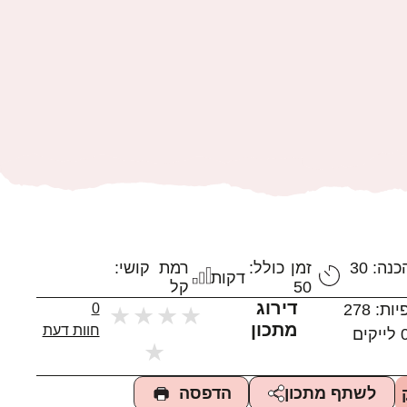
נה: 30
זמן כולל:
רמת קושי:
דקות
50
קל
דירוג
יות:
278
0
★
★
★
★
מתכון
חוות דעת
לייקים
★
הדפסה
לשתף מתכון