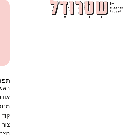
תפר
ראש
אודו
מתכו
קוד ק
צור 
הצהר