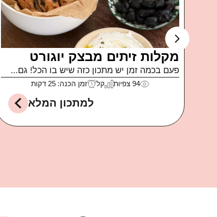
ה
קוביות בייגל
קבלו מתכון חלום לאירוח או סתם לארוחת ערב
או לקופסאות...
לה
142
צפיות
קל
זמן הכנה: 15 דקות
למתכון המלא