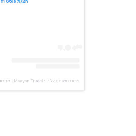
הצגת פוסט זה 
פוסט משותף על ידי ‏‎Maayan Trudel | מתכונים קלים והחיים עצמם‎‏ (@‏‎maayan.shtrudel‎‏)