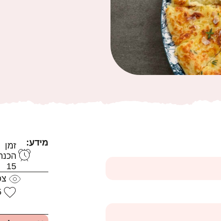
מידע:
זמן
הכנה
15
צפ
5