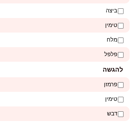
ביצה
טימין
מלח
פלפל
להגשה
פרמזן
טימין
דבש