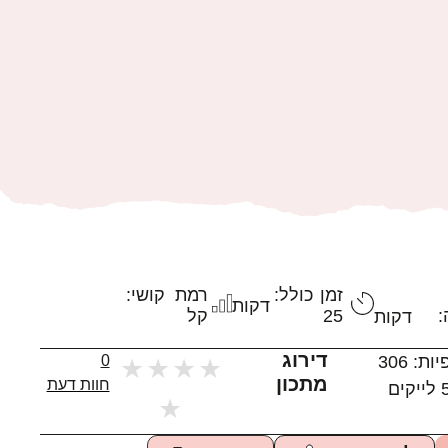
זמן כולל:
רמת קושי:
דקות
:
25
קל
דקות
דירוג
יות:
306
0
★
★
★
★
מתכון
חוות דעת
לייקים
★