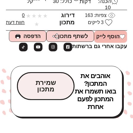
הכנה:
כולל: 30
קל
דקות
10
דירוג
צפיות:
163
★
★
★
★
0
מתכון
3
לייקים
חוות דעת
★
הדפסה
לשתף מתכון
הוסף לייק
עקבו אחרי גם ברשתות
אוהבים את
שמירת
המתכון?
מתכון
בואו תשמרו את
המתכון לפעם
אחרת