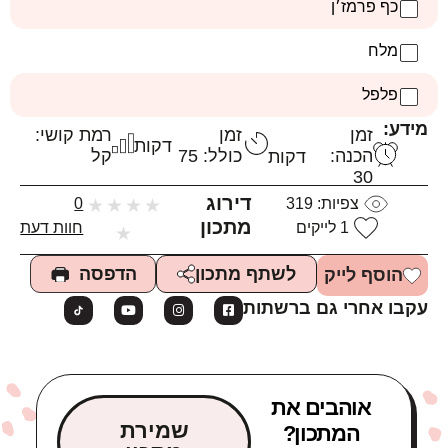
כף פרמז׳ן
מלח
פלפל
מידע:
זמן
זמן
רמת קושי:
דקות
הכנה:
כולל: 75
קל
דקות
30
דירוג
צפיות:
319
★
★
★
★
0
מתכון
1
לייקים
חוות דעת
★
הדפסה
לשתף מתכון
הוסף לייק
עקבו אחרי גם ברשתות
אוהבים את
שמירת
המתכון?