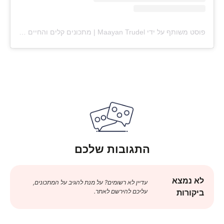
פוסט משותף על ידי ‏‎Maayan Trudel | מתכונים קלים והחיים עצמם‎‏ (@‏‎maayan.shtrudel‎‏)
התגובות שלכם
לא נמצא
עדיין לא רשומים? על מנת להגיב על המתכונים,
עליכם להירשם לאתר.
ביקורות