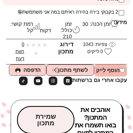
2 בקבוקי בירה בהירה ראיתם במה אני משתמשת🤪
מידע:
זמן הכנה: 30
זמן
רמת קושי:
כולל:
קל
דקות
210
דירוג
צפיות:
1043
★
★
★
★
0
מתכון
0
לייקים
חוות
★
דעת
הדפסה
לשתף מתכון
הוסף לייק
עקבו אחרי גם ברשתות
אוהבים את
שמירת
המתכון?
מתכון
בואו תשמרו את
המתכון לפעם